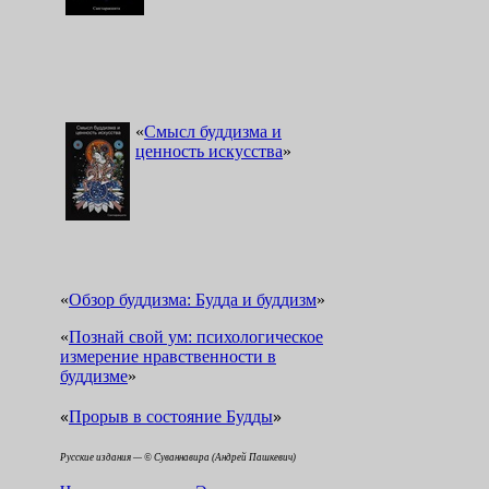
«
Смысл буддизма и
ценность искусства
»
«
Обзор буддизма: Будда и буддизм
»
«
Познай свой ум: психологическое
измерение нравственности в
буддизме
»
«
»
Прорыв в состояние Будды
Русские издания — © Суваннавира (Андрей Пашкевич)