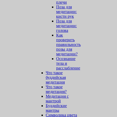
плечи
Поза для
медитации:
кисти рук
Поза для
медитации:
голова
Как
проверить
правильность
позы для
медитации?
Осознание
тела и
расслабление
Что такое
буддийская
медитация
Что такое
медитация?
Медитация с
мантрой
Буддийские
мантры
Символика цвета