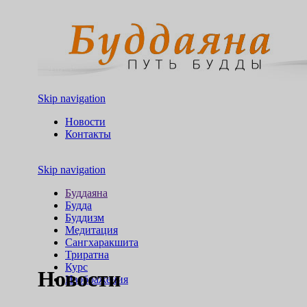
Skip navigation
Новости
Контакты
Skip navigation
Буддаяна
Будда
Буддизм
Медитация
Сангхаракшита
Триратна
Курс
Новости
Изображения