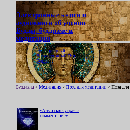
14.05.2026 14:49:09
Электронные книги и
аудиокниги об учении
Будды, буддизме и
медитации
«
Благородный
Восьмеричный Путь
Будды
»
Буддаяна
>
Медитация
>
Поза для медитации
>
Поза для
«
Алмазная сутра
»
с
комментарием