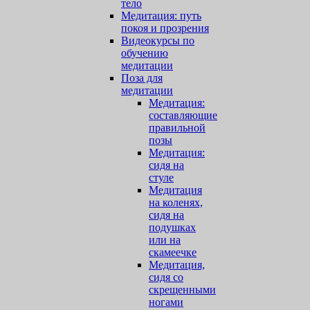
тело
Медитация: путь
покоя и прозрения
Видеокурсы по
обучению
медитации
Поза для
медитации
Медитация:
составляющие
правильной
позы
Медитация:
сидя на
стуле
Медитация
на коленях,
сидя на
подушках
или на
скамеечке
Медитация,
сидя со
скрещенными
ногами