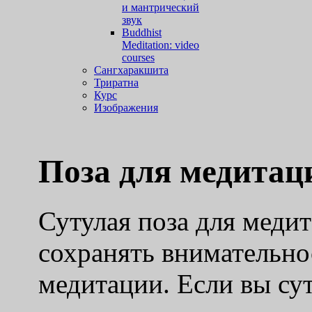
и мантрический
звук
Buddhist
Meditation: video
courses
Сангхаракшита
Триратна
Курс
Изображения
Поза для медитац
Сутулая поза для медит
сохранять внимательно
медитации. Если вы сут