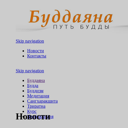
Skip navigation
Новости
Контакты
Skip navigation
Буддаяна
Будда
Буддизм
Медитация
Сангхаракшита
Триратна
Курс
Новости
Изображения