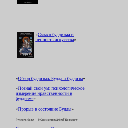
«
Смысл буддизма и
ценность искусства
»
«
Обзор буддизма: Будда и буддизм
»
«
Познай свой ум: психологическое
измерение нравственности в
буддизме
»
«
»
Прорыв в состояние Будды
Русские издания — © Суваннавира (Андрей Пашкевич)