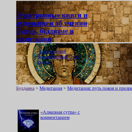
14.05.2026 14:49:09
Электронные книги и
аудиокниги об учении
Будды, буддизме и
медитации
«
Благородный
Восьмеричный Путь
Будды
»
Буддаяна
>
Медитация
>
Медитация: путь покоя и прозр
«
Алмазная сутра
»
с
комментарием