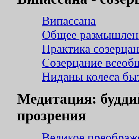
Випассана
Общее размышлени
Практика созерца
Созерцание всеоб
Ниданы колеса бы
Медитация: будди
прозрения
Великое преображ