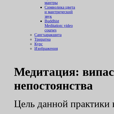
мантры
Символика цвета
и мантрический
звук
Buddhist
Meditation: video
courses
Сангхаракшита
Триратна
Курс
Изображения
Медитация: випас
непостоянства
Цель данной практики