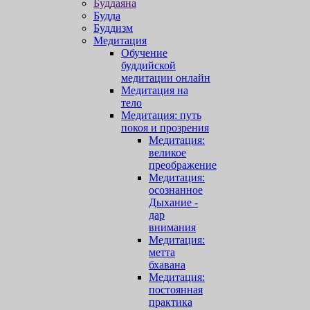
Буддаяна
Будда
Буддизм
Медитация
Обучение
буддийской
медитации онлайн
Медитация на
тело
Медитация: путь
покоя и прозрения
Медитация:
великое
преображение
Медитация:
осознанное
Дыхание -
дар
внимания
Медитация:
метта
бхавана
Медитация:
постоянная
практика