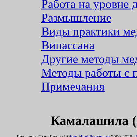
Работа на уровне 
Размышление
Виды практики ме
Випассана
Другие методы ме
Методы работы с 
Примечания
Камалашила (Эн
Буддаяна–Путь Будды | ©
http://buddhayana.ru
2009-2026 |