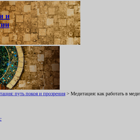
и и
нии
ь
ация: путь покоя и прозрения
>
Медитация: как работать в мед
с