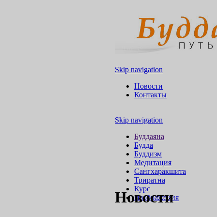
Skip navigation
Новости
Контакты
Skip navigation
Буддаяна
Будда
Буддизм
Медитация
Сангхаракшита
Триратна
Курс
Новости
Изображения