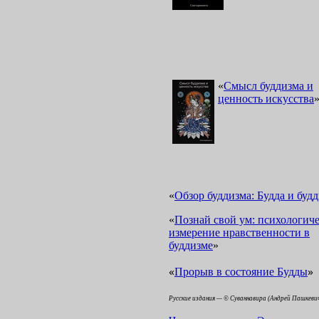
«
Смысл буддизма и
ценность искусства
«
Обзор буддизма: Будда и буд
«
Познай свой ум: психологиче
измерение нравственности в
буддизме
»
«
»
Прорыв в состояние Будды
Русские издания — © Суваннавира (Андрей Пашкеви