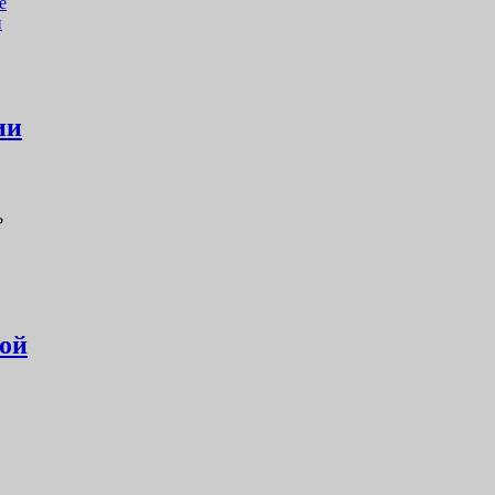
е
и
ии
?
кой