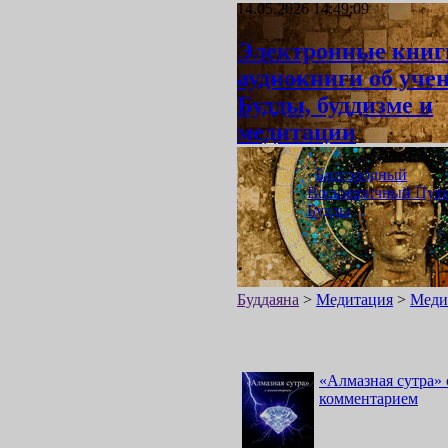
14.05.2026 14:49:09
Электронные книг
аудиокниги об уче
Будды, буддизме и
медитации
«
Благородный
Восьмеричный Пут
Будды
»
Буддаяна
>
Медитация
>
Медит
«
Алмазная сутра
»
комментарием