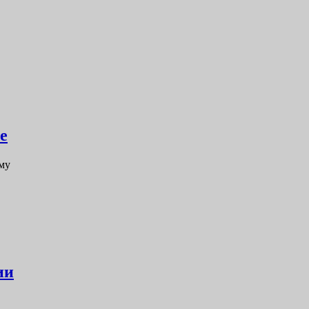
е
му
ии