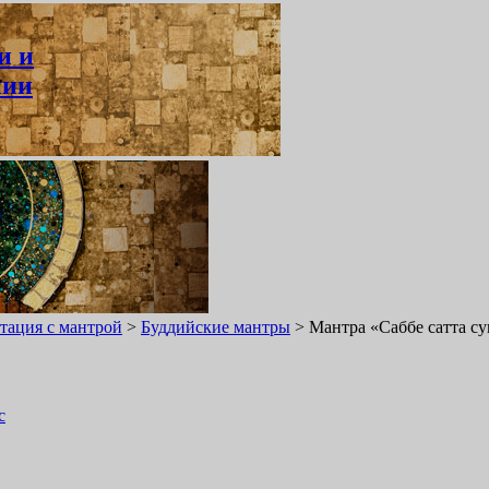
и и
нии
ь
тация с мантрой
>
Буддийские мантры
>
Мантра «Саббе сатта су
с