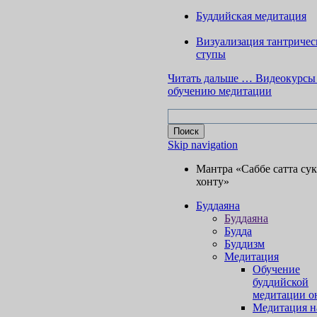
Буддийская медитация
Визуализация тантричес
ступы
Читать дальше …
Видеокурсы
обучению медитации
Skip navigation
Мантра «Саббе сатта су
хонту»
Буддаяна
Буддаяна
Будда
Буддизм
Медитация
Обучение
буддийской
медитации о
Медитация н