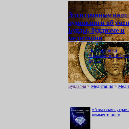
14.05.2026 14:49:09
Электронные книг
аудиокниги об уче
Будды, буддизме и
медитации
«
Благородный
Восьмеричный Пут
Будды
»
Буддаяна
>
Медитация
>
Меди
«
Алмазная сутра
»
комментарием