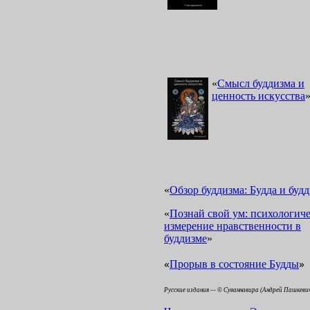
«
Смысл буддизма и
ценность искусства
«
Обзор буддизма: Будда и буд
«
Познай свой ум: психологиче
измерение нравственности в
буддизме
»
«
»
Прорыв в состояние Будды
Русские издания — © Суваннавира (Андрей Пашкеви