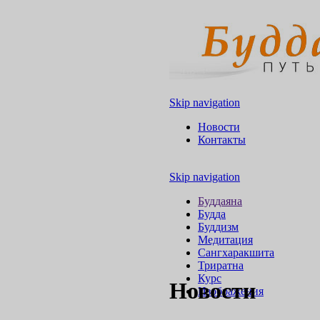
Skip navigation
Новости
Контакты
Skip navigation
Буддаяна
Будда
Буддизм
Медитация
Сангхаракшита
Триратна
Курс
Новости
Изображения