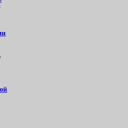
е
и
ии
?
кой