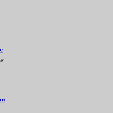
е
му
ии