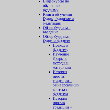
Видеокурсы по
обучению
буддизму
Книги об учении
Будды, буддизме и
медитации
Обзор буддизма:
введение
Обзор буддизма:
Будда и буддизм
Подход к
буддизму
Изучение
Дхармы:
методы и
материалы
История
против
традиции –
Универсальный
контекст
буддизма
История
против
традиции –