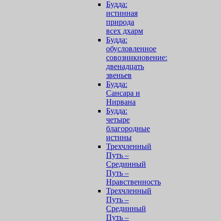
Будда:
истинная
природа
всех дхарм
Будда:
обусловленное
совозникновение:
двенадцать
звеньев
Будда:
Сансара и
Нирвана
Будда:
четыре
благородные
истины
Трехчленный
Путь –
Срединный
Путь –
Нравственность
Трехчленный
Путь –
Срединный
Путь –