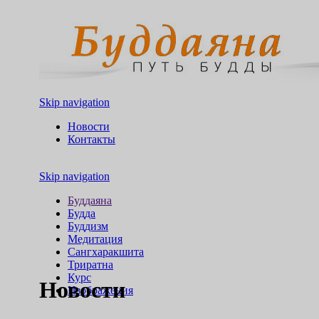
Skip navigation
Новости
Контакты
Skip navigation
Буддаяна
Будда
Буддизм
Медитация
Сангхаракшита
Триратна
Курс
Новости
Изображения