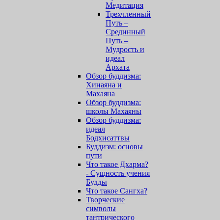
Медитация
Трехчленный
Путь –
Срединный
Путь –
Мудрость и
идеал
Архата
Обзор буддизма:
Хинаяна и
Махаяна
Обзор буддизма:
школы Махаяны
Обзор буддизма:
идеал
Бодхисаттвы
Буддизм: основы
пути
Что такое Дхарма?
- Сущность учения
Будды
Что такое Сангха?
Творческие
символы
тантрического