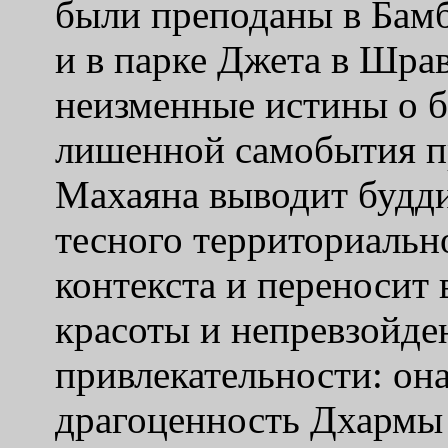
были преподаны в Бам
и в парке Джета в Шрав
неизменные истины о б
лишенной самобытия пр
Махаяна выводит будди
тесного территориальн
контекста и переносит
красоты и непревзойд
привлекательности: он
драгоце
нность Дхар
мы