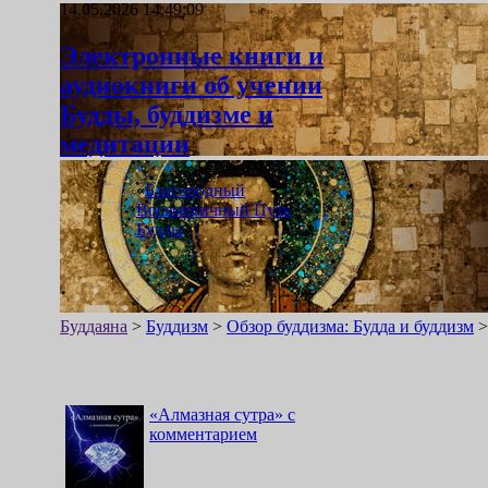
14.05.2026 14:49:09
Электронные книги и
аудиокниги об учении
Будды, буддизме и
медитации
«
Благородный
Восьмеричный Путь
Будды
»
Буддаяна
>
Буддизм
>
Обзор буддизма: Будда и буддизм
«
Алмазная сутра
»
с
комментарием