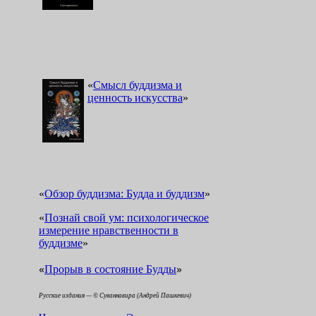
«
Смысл буддизма и
ценность искусства
»
«
Обзор буддизма: Будда и буддизм
»
«
Познай свой ум: психологическое
измерение нравственности в
буддизме
»
«
»
Прорыв в состояние Будды
Русские издания — © Суваннавира (Андрей Пашкевич)