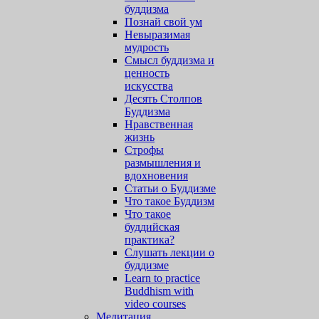
буддизма
Познай свой ум
Невыразимая
мудрость
Смысл буддизма и
ценность
искусства
Десять Столпов
Буддизма
Нравственная
жизнь
Строфы
размышления и
вдохновения
Статьи о Буддизме
Что такое Буддизм
Что такое
буддийская
практика?
Слушать лекции о
буддизме
Learn to practice
Buddhism with
video courses
Медитация