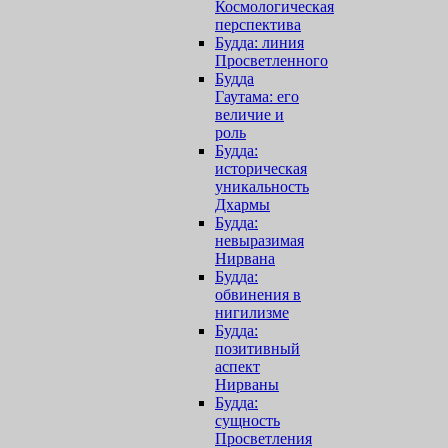
Космологическая
перспектива
Будда: линия
Просветленного
Будда
Гаутама: его
величие и
роль
Будда:
историческая
уникальность
Дхармы
Будда:
невыразимая
Нирвана
Будда:
обвинения в
нигилизме
Будда:
позитивный
аспект
Нирваны
Будда:
сущность
Просветления