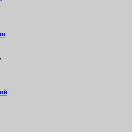
е
и
ии
?
кой