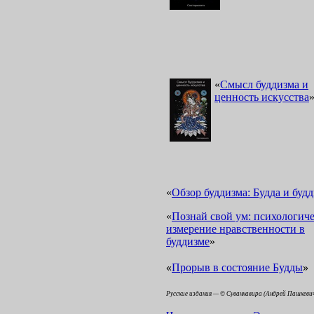
«
Смысл буддизма и
ценность искусства
«
Обзор буддизма: Будда и буд
«
Познай свой ум: психологиче
измерение нравственности в
буддизме
»
«
»
Прорыв в состояние Будды
Русские издания — © Суваннавира (Андрей Пашкеви