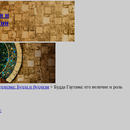
и и
нии
ь
уддизма: Будда и буддизм
>
Будда Гаутама: его величие и роль
с