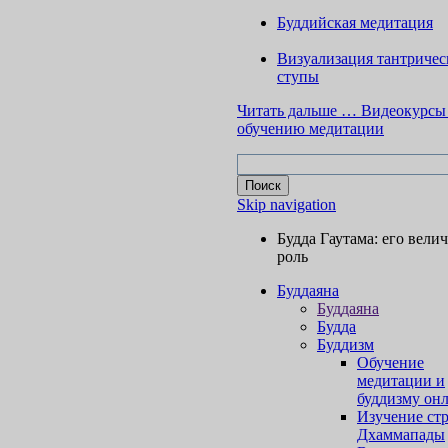
Буддийская медитация
Визуализация тантричес
ступы
Читать дальше …
Видеокурсы
обучению медитации
Skip navigation
Будда Гаутама: его вели
роль
Буддаяна
Буддаяна
Будда
Буддизм
Обучение
медитации и
буддизму он
Изучение ст
Дхаммапады