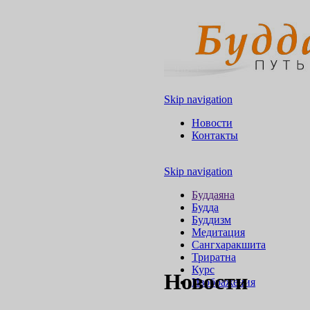
Skip navigation
Новости
Контакты
Skip navigation
Буддаяна
Будда
Буддизм
Медитация
Сангхаракшита
Триратна
Курс
Новости
Изображения