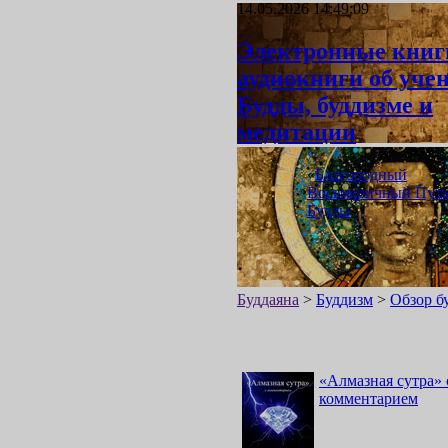
14.05.2026 14:49:09
Электронные книг
аудиокниги об уче
Будды, буддизме и
медитации
«
Благородный
Восьмеричный Пут
Будды
»
Буддаяна
>
Буддизм
>
Обзор б
«
Алмазная сутра
»
комментарием