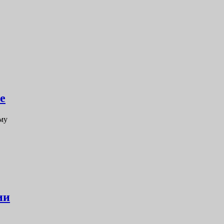
е
му
ии