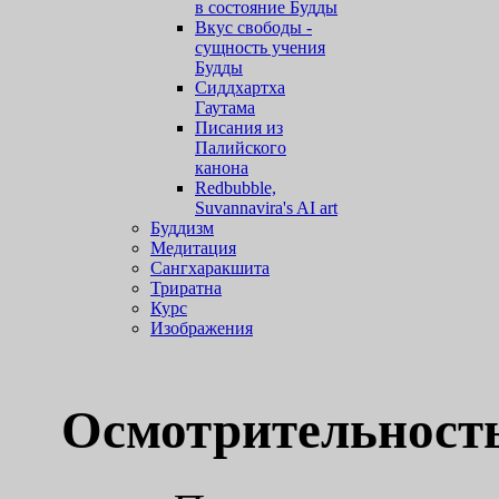
в состояние Будды
Вкус свободы -
сущность учения
Будды
Сиддхартха
Гаутама
Писания из
Палийского
канона
Redbubble,
Suvannavira's AI art
Буддизм
Медитация
Сангхаракшита
Триратна
Курс
Изображения
Осмотрительност