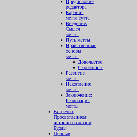
Предисловие
редактора
Карания
метта сутта
Введение:
Смысл
метты
Путь метты
Нравственные
основы
метты
Довольство
Скромность
Развитие
метты
Накопление
метты
Заключение:
Реализация
метты
Встречи с
Просветлением:
истории из жизни
Будды
Прорыв