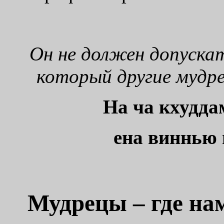
Он не должен допускат
который другие мудре
На ча кхудда
ена виннью
Мудрецы – где на