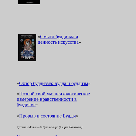
«
Смысл буддизма и
ценность искусства
»
«
Обзор буддизма: Будда и буддизм
»
«
Познай свой ум: психологическое
измерение нравственности в
буддизме
»
«
»
Прорыв в состояние Будды
Русские издания — © Суваннавира (Андрей Пашкевич)