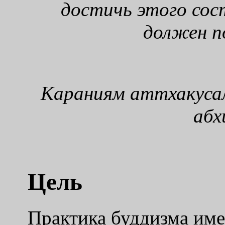
достичь этого сос
должен п
Караниям аттхакуса
абх
Цель
Практика буддизма име