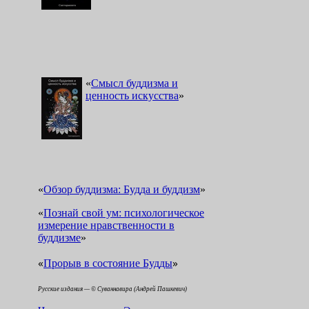
«
Смысл буддизма и
ценность искусства
»
«
Обзор буддизма: Будда и буддизм
»
«
Познай свой ум: психологическое
измерение нравственности в
буддизме
»
«
»
Прорыв в состояние Будды
Русские издания — © Суваннавира (Андрей Пашкевич)