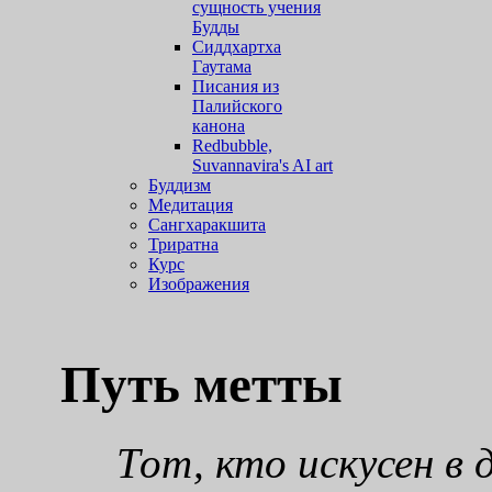
сущность учения
Будды
Сиддхартха
Гаутама
Писания из
Палийского
канона
Redbubble,
Suvannavira's AI art
Буддизм
Медитация
Сангхаракшита
Триратна
Курс
Изображения
Путь метты
Тот, кто искусен в