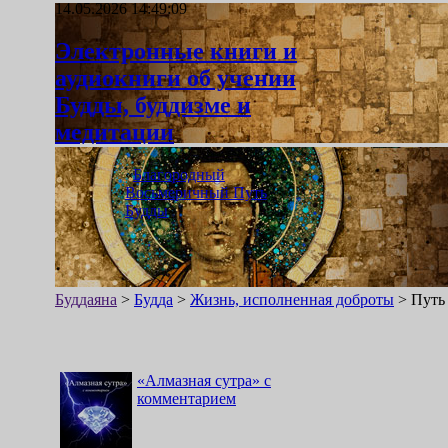
14.05.2026 14:49:09
Электронные книги и
аудиокниги об учении
Будды, буддизме и
медитации
«
Благородный
Восьмеричный Путь
Будды
»
Буддаяна
>
Будда
>
Жизнь, исполненная доброты
>
Путь
«
Алмазная сутра
»
с
комментарием