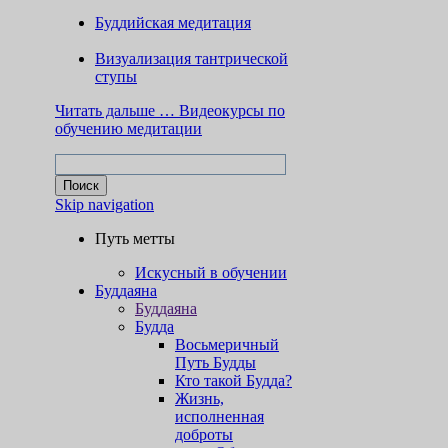
Буддийская медитация
Визуализация тантрической
ступы
Читать дальше …
Видеокурсы по
обучению медитации
Skip navigation
Путь метты
Искусный в обучении
Буддаяна
Буддаяна
Будда
Восьмеричный
Путь Будды
Кто такой Будда?
Жизнь,
исполненная
доброты