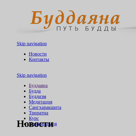
Skip navigation
Новости
Контакты
Skip navigation
Буддаяна
Будда
Буддизм
Медитация
Сангхаракшита
Триратна
Курс
Новости
Изображения