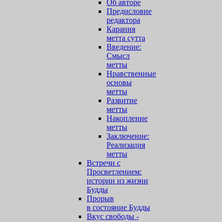
Об авторе
Предисловие
редактора
Карания
метта сутта
Введение:
Смысл
метты
Нравственные
основы
метты
Развитие
метты
Накопление
метты
Заключение:
Реализация
метты
Встречи с
Просветлением:
истории из жизни
Будды
Прорыв
в состояние Будды
Вкус свободы -