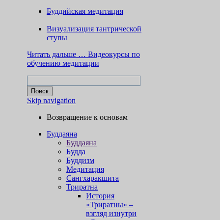
Буддийская медитация
Визуализация тантрической
ступы
Читать дальше …
Видеокурсы по
обучению медитации
Skip navigation
Возвращение к основам
Буддаяна
Буддаяна
Будда
Буддизм
Медитация
Сангхаракшита
Триратна
История
«Триратны» –
взгляд изнутри