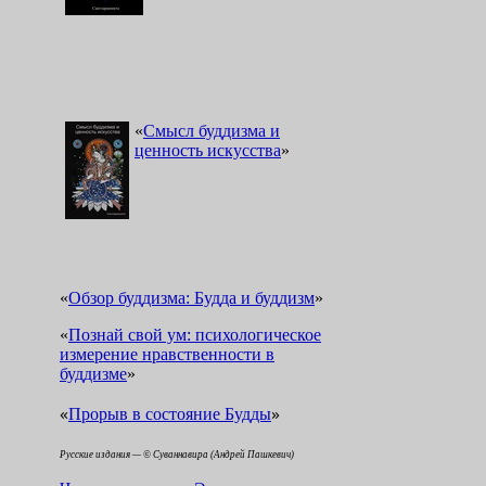
«
Смысл буддизма и
ценность искусства
»
«
Обзор буддизма: Будда и буддизм
»
«
Познай свой ум: психологическое
измерение нравственности в
буддизме
»
«
»
Прорыв в состояние Будды
Русские издания — © Суваннавира (Андрей Пашкевич)