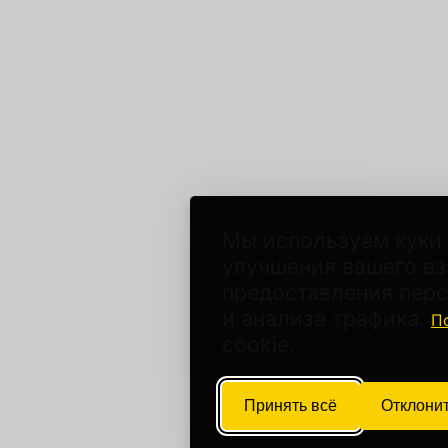
Мы используем куки 
улучшения вашего вз
предоставления перс
и анализа трафика.
П
cookie.
Принять всё
Отклонит