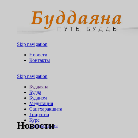
Skip navigation
Новости
Контакты
Skip navigation
Буддаяна
Будда
Буддизм
Медитация
Сангхаракшита
Триратна
Курс
Новости
Изображения