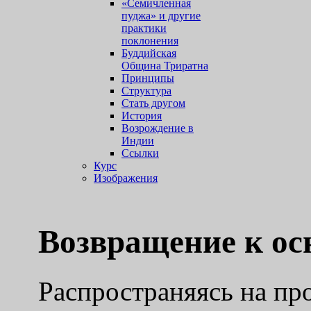
«Семичленная
пуджа» и другие
практики
поклонения
Буддийская
Община Триратна
Принципы
Структура
Стать другом
История
Возрождение в
Индии
Ссылки
Курс
Изображения
Возвращение к ос
Pаспространяясь на пр