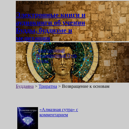
14.05.2026 14:49:09
Электронные книги и
аудиокниги об учении
Будды, буддизме и
медитации
«
Благородный
Восьмеричный Путь
Будды
»
Буддаяна
>
Триратна
>
Возвращение к основам
«
Алмазная сутра
»
с
комментарием