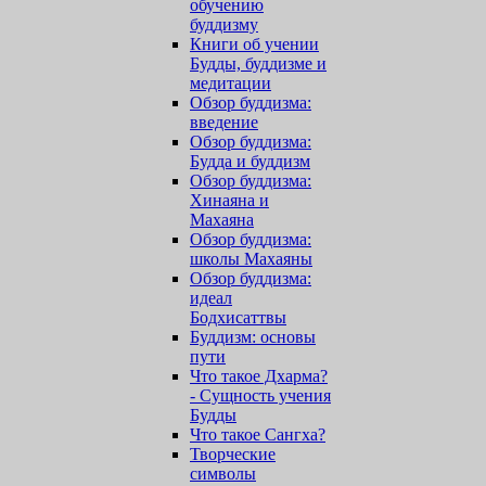
обучению
буддизму
Книги об учении
Будды, буддизме и
медитации
Обзор буддизма:
введение
Обзор буддизма:
Будда и буддизм
Обзор буддизма:
Хинаяна и
Махаяна
Обзор буддизма:
школы Махаяны
Обзор буддизма:
идеал
Бодхисаттвы
Буддизм: основы
пути
Что такое Дхарма?
- Сущность учения
Будды
Что такое Сангха?
Творческие
символы