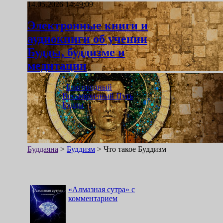
14.05.2026 14:49:09
Электронные книги и
аудиокниги об учении
Будды, буддизме и
медитации
«
Благородный
Восьмеричный Путь
Будды
»
Буддаяна
>
Буддизм
>
Что такое Буддизм
«
Алмазная сутра
»
с
комментарием