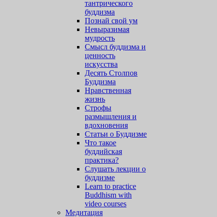
тантрического
буддизма
Познай свой ум
Невыразимая
мудрость
Смысл буддизма и
ценность
искусства
Десять Столпов
Буддизма
Нравственная
жизнь
Строфы
размышления и
вдохновения
Статьи о Буддизме
Что такое
буддийская
практика?
Слушать лекции о
буддизме
Learn to practice
Buddhism with
video courses
Медитация