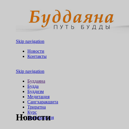
Skip navigation
Новости
Контакты
Skip navigation
Буддаяна
Будда
Буддизм
Медитация
Сангхаракшита
Триратна
Курс
Новости
Изображения