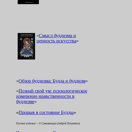
«
Смысл буддизма и
ценность искусства
»
«
Обзор буддизма: Будда и буддизм
»
«
Познай свой ум: психологическое
измерение нравственности в
буддизме
»
«
»
Прорыв в состояние Будды
Русские издания — © Суваннавира (Андрей Пашкевич)