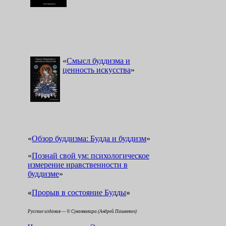
«
Смысл буддизма и
ценность искусства
»
«
Обзор буддизма: Будда и буддизм
»
«
Познай свой ум: психологическое
измерение нравственности в
буддизме
»
«
»
Прорыв в состояние Будды
Русские издания — © Суваннавира (Андрей Пашкевич)