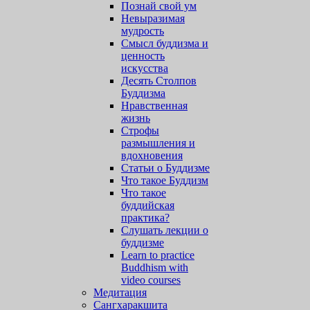
Познай свой ум
Невыразимая
мудрость
Смысл буддизма и
ценность
искусства
Десять Столпов
Буддизма
Нравственная
жизнь
Строфы
размышления и
вдохновения
Статьи о Буддизме
Что такое Буддизм
Что такое
буддийская
практика?
Слушать лекции о
буддизме
Learn to practice
Buddhism with
video courses
Медитация
Сангхаракшита