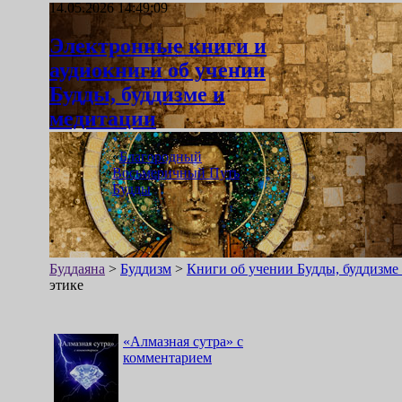
14.05.2026 14:49:09
Электронные книги и
аудиокниги об учении
Будды, буддизме и
медитации
«
Благородный
Восьмеричный Путь
Будды
»
Буддаяна
>
Буддизм
>
Книги об учении Будды, буддизме
этике
«
Алмазная сутра
»
с
комментарием