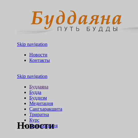
Skip navigation
Новости
Контакты
Skip navigation
Буддаяна
Будда
Буддизм
Медитация
Сангхаракшита
Триратна
Курс
Новости
Изображения