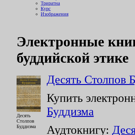
Триратна
Курс
Изображения
Электронные книг
буддийской этике
Десять Столпов 
Купить электрон
Буддизма
Десять
Столпов
Аудтокнигу:
Деся
Буддизма