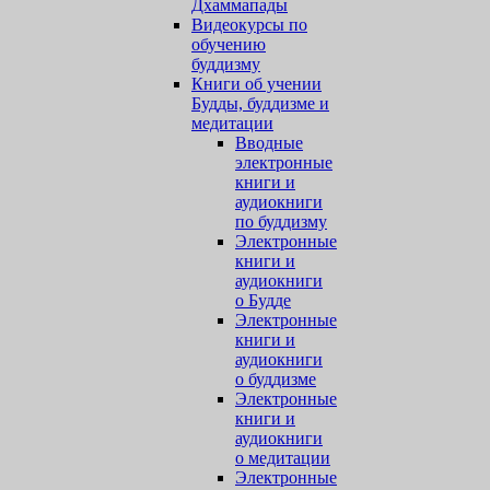
Дхаммапады
Видеокурсы по
обучению
буддизму
Книги об учении
Будды, буддизме и
медитации
Вводные
электронные
книги и
аудиокниги
по буддизму
Электронные
книги и
аудиокниги
о Будде
Электронные
книги и
аудиокниги
о буддизме
Электронные
книги и
аудиокниги
о медитации
Электронные