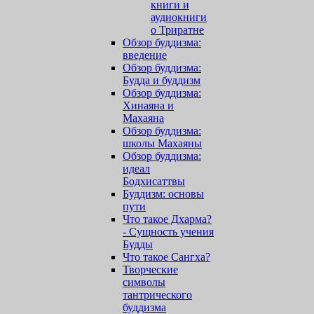
книги и
аудиокниги
о Триратне
Обзор буддизма:
введение
Обзор буддизма:
Будда и буддизм
Обзор буддизма:
Хинаяна и
Махаяна
Обзор буддизма:
школы Махаяны
Обзор буддизма:
идеал
Бодхисаттвы
Буддизм: основы
пути
Что такое Дхарма?
- Сущность учения
Будды
Что такое Сангха?
Творческие
символы
тантрического
буддизма