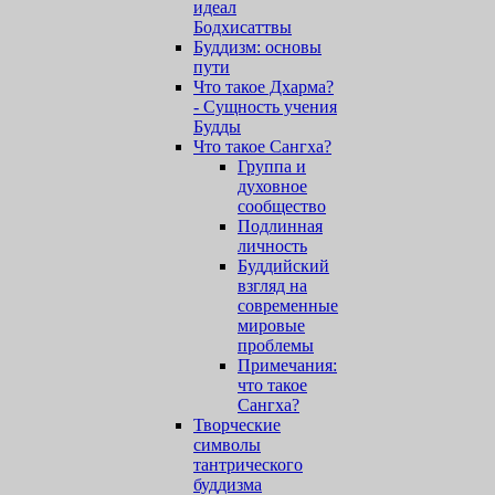
идеал
Бодхисаттвы
Буддизм: основы
пути
Что такое Дхарма?
- Сущность учения
Будды
Что такое Сангха?
Группа и
духовное
сообщество
Подлинная
личность
Буддийский
взгляд на
современные
мировые
проблемы
Примечания:
что такое
Сангха?
Творческие
символы
тантрического
буддизма