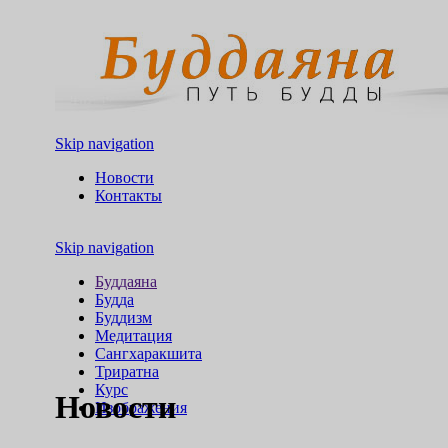
Skip navigation
Новости
Контакты
Skip navigation
Буддаяна
Будда
Буддизм
Медитация
Сангхаракшита
Триратна
Курс
Новости
Изображения