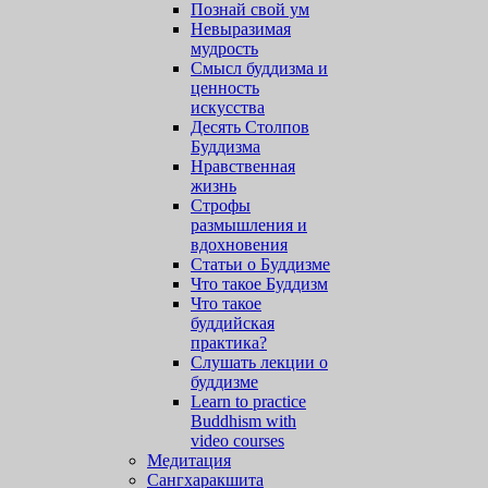
Познай свой ум
Невыразимая
мудрость
Смысл буддизма и
ценность
искусства
Десять Столпов
Буддизма
Нравственная
жизнь
Строфы
размышления и
вдохновения
Статьи о Буддизме
Что такое Буддизм
Что такое
буддийская
практика?
Слушать лекции о
буддизме
Learn to practice
Buddhism with
video courses
Медитация
Сангхаракшита