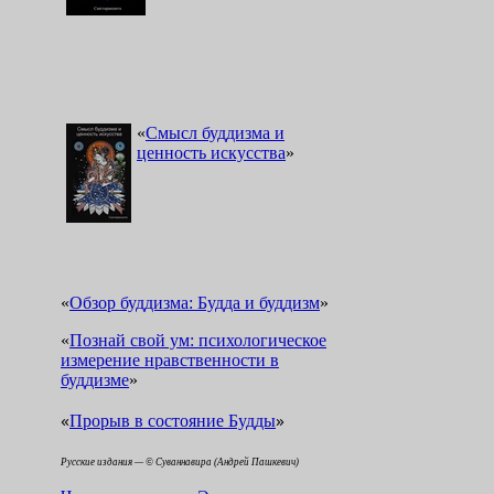
«
Смысл буддизма и
ценность искусства
»
«
Обзор буддизма: Будда и буддизм
»
«
Познай свой ум: психологическое
измерение нравственности в
буддизме
»
«
»
Прорыв в состояние Будды
Русские издания — © Суваннавира (Андрей Пашкевич)