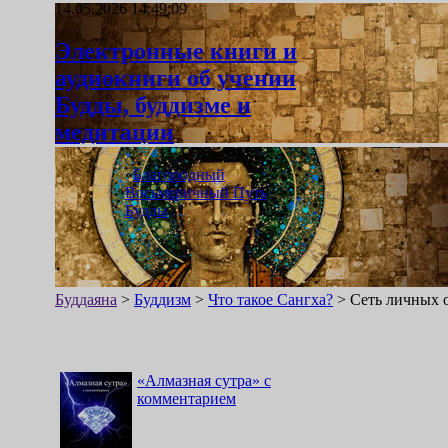
14.05.2026 14:49:09
Электронные книги и
аудиокниги об учении
Будды, буддизме и
медитации
«
Благородный
Восьмеричный Путь
Будды
»
Буддаяна
>
Буддизм
>
Что такое Сангха?
>
Сеть личных 
«
Алмазная сутра
»
с
комментарием