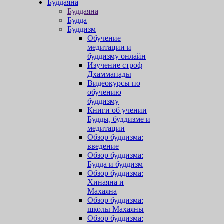
Буддаяна
Буддаяна
Будда
Буддизм
Обучение
медитации и
буддизму онлайн
Изучение строф
Дхаммапады
Видеокурсы по
обучению
буддизму
Книги об учении
Будды, буддизме и
медитации
Обзор буддизма:
введение
Обзор буддизма:
Будда и буддизм
Обзор буддизма:
Хинаяна и
Махаяна
Обзор буддизма:
школы Махаяны
Обзор буддизма: