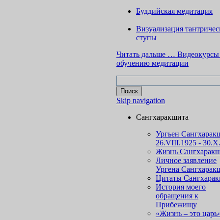
Буддийская медитация
Визуализация тантричес
ступы
Читать дальше …
Видеокурсы
обучению медитации
Skip navigation
Сангхаракшита
Ургьен Сангхарак
26.VIII.1925 - 30.X
Жизнь Сангхарак
Личное заявление
Ургена Сангхарак
Цитаты Сангхара
История моего
обращения к
Прибежищу
«Жизнь – это царь