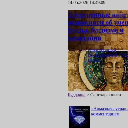
14.05.2026 14:49:09
Электронные книг
аудиокниги об уче
Будды, буддизме и
медитации
«
Благородный
Восьмеричный Пут
Будды
»
Буддаяна
>
Сангхаракшита
«
Алмазная сутра
»
комментарием