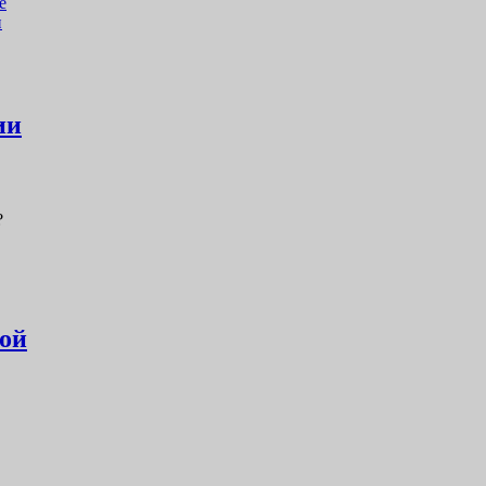
е
и
ии
?
кой