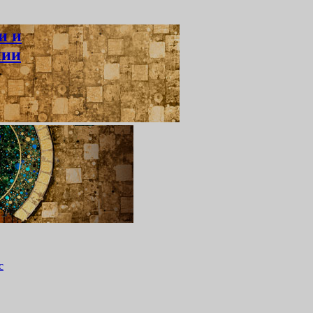
и и
нии
ь
с