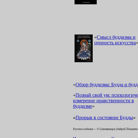
«
Смысл буддизма и
ценность искусства
«
Обзор буддизма: Будда и буд
«
Познай свой ум: психологиче
измерение нравственности в
буддизме
»
«
»
Прорыв в состояние Будды
Русские издания — © Суваннавира (Андрей Пашкеви