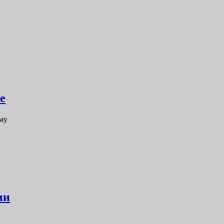
е
му
ии