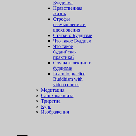
Буддизма
Нравственная
жизнь
Строфы
размышления и
вдохновения
Статьи о Буддизме
Что такое Буддизм
Что такое
буддийская
практика?
Слушать лекции о
буддизме
Learn to practice
Buddhism with
video courses
Медитация
Сангхаракшита
Триратна
Курс
Изображения