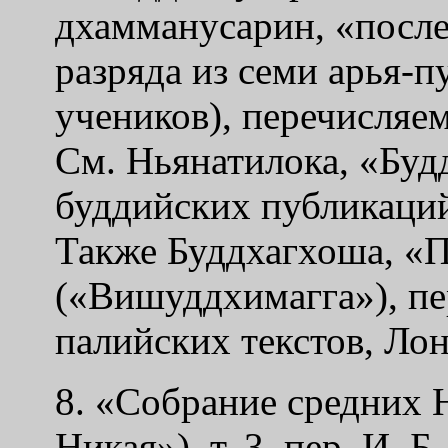
дхамманусарин, «после
разряда из семи арья-п
учеников), перечисляе
См. Ньянатилока, «Буд
буддийских публикаций,
Также Буддхагхоша, «
(«Вишуддхимагга»), пе
палийских текстов, Лон
8. «Собрание средних
Никая»), т. 3, пер. И. 