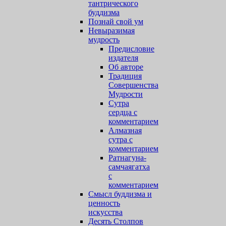
тантрического
буддизма
Познай свой ум
Невыразимая
мудрость
Предисловие
издателя
Об авторе
Традиция
Совершенства
Мудрости
Сутра
сердца с
комментарием
Алмазная
cутра с
комментарием
Ратнагуна-
самчаягатха
с
комментарием
Смысл буддизма и
ценность
искусства
Десять Столпов