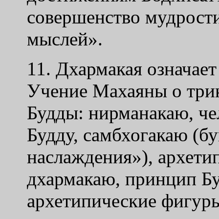
совершенство мудрости
мыслей».
11. Дхармакая означает
Учение Махаяны о трик
Будды: нирманакаю, че
Будду, самбхогакаю (б
наслаждения»), архетип
дхармакаю, принцип Бу
архетипические фигуры