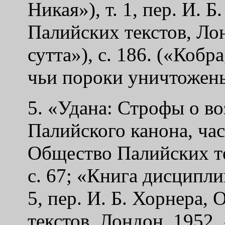
Никая»), т. 1, пер. И. 
Палийских текстов, Ло
сутта»), с. 186. («Кобр
чьи пороки уничтожен
5. «Удана: Строфы о в
Палийского канона, част
Общество Палийских тек
с. 67; «Книга дисципли
5, пер. И. Б. Хорнера,
текстов, Лондон, 1952, «