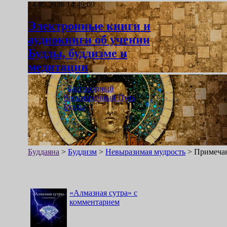
14.05.2026 14:49:09
Электронные книги и
аудиокниги об учении
Будды, буддизме и
медитации
«
Благородный
Восьмеричный Путь
Будды
»
Буддаяна
>
Буддизм
>
Невыразимая мудрость
>
Примеча
«
Алмазная сутра
»
с
комментарием