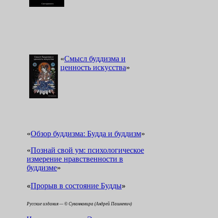
«
Смысл буддизма и
ценность искусства
»
«
Обзор буддизма: Будда и буддизм
»
«
Познай свой ум: психологическое
измерение нравственности в
буддизме
»
«
»
Прорыв в состояние Будды
Русские издания — © Суваннавира (Андрей Пашкевич)