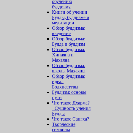
обучению
буддизму
Книги об учении
Будды, буддизме и
медитации
Обзор буддизма:
введение
Обзор буддизма:
Будда и буддизм
Обзор буддизма:
Хинаяна и
Махаяна
Обзор буддизма:
школы Махаяны
Обзор буддизма:
идеал
Бодхисаттвы
Буддизм: основы
пути
Что такое Дхарма?
- Сущность учения
Будды
Что такое Сангха?
Творческие
символы