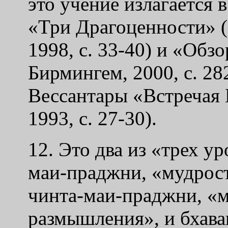
это учение излагается
«Три Драгоценности» (
1998, с. 33-40) и «Обз
Бирмингем, 2000, с. 282
Вессантары «Встречая Б
1993, с. 27-30).
12. Это два из «трех у
маи-праджни, «мудрос
чинта-маи-праджни, «
размышления», и бхав