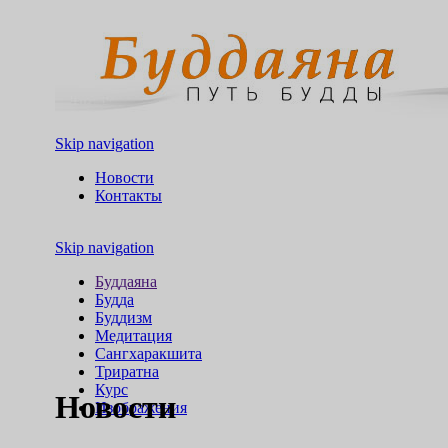
Skip navigation
Новости
Контакты
Skip navigation
Буддаяна
Будда
Буддизм
Медитация
Сангхаракшита
Триратна
Курс
Новости
Изображения