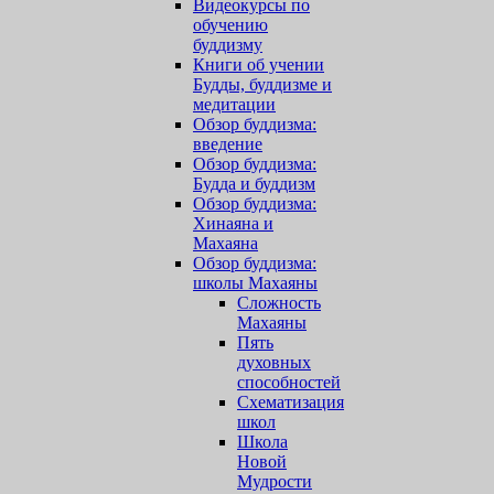
Видеокурсы по
обучению
буддизму
Книги об учении
Будды, буддизме и
медитации
Обзор буддизма:
введение
Обзор буддизма:
Будда и буддизм
Обзор буддизма:
Хинаяна и
Махаяна
Обзор буддизма:
школы Махаяны
Сложность
Махаяны
Пять
духовных
способностей
Схематизация
школ
Школа
Новой
Мудрости