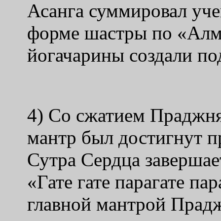
Асанга суммировал уч
форме шастры по «Алм
йогачарины создали по
4) Со сжатием Праджн
мантр был достигнут п
Сутра Сердца завершае
«Гате гате парагате пар
главной мантрой Прад