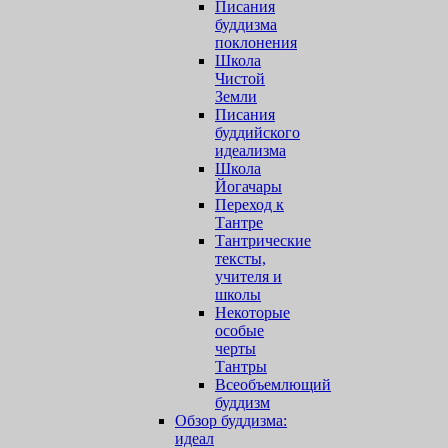
Писания
буддизма
поклонения
Школа
Чистой
Земли
Писания
буддийского
идеализма
Школа
Йогачары
Переход к
Тантре
Тантрические
тексты,
учителя и
школы
Некоторые
особые
черты
Тантры
Всеобъемлющий
буддизм
Обзор буддизма:
идеал