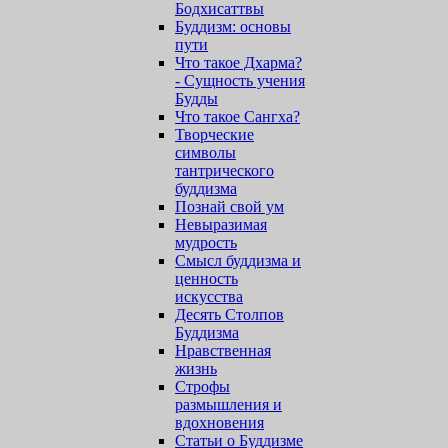
Бодхисаттвы
Буддизм: основы
пути
Что такое Дхарма?
- Сущность учения
Будды
Что такое Сангха?
Творческие
символы
тантрического
буддизма
Познай свой ум
Невыразимая
мудрость
Смысл буддизма и
ценность
искусства
Десять Столпов
Буддизма
Нравственная
жизнь
Строфы
размышления и
вдохновения
Статьи о Буддизме