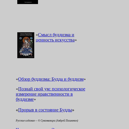
«
Смысл буддизма и
ценность искусства
»
«
Обзор буддизма: Будда и буддизм
»
«
Познай свой ум: психологическое
измерение нравственности в
буддизме
»
«
»
Прорыв в состояние Будды
Русские издания — © Суваннавира (Андрей Пашкевич)