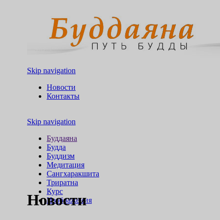
Skip navigation
Новости
Контакты
Skip navigation
Буддаяна
Будда
Буддизм
Медитация
Сангхаракшита
Триратна
Курс
Новости
Изображения