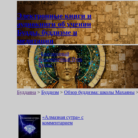
14.05.2026 14:49:09
Электронные книги и
аудиокниги об учении
Будды, буддизме и
медитации
«
Благородный
Восьмеричный Путь
Будды
»
Буддаяна
>
Буддизм
>
Обзор буддизма: школы Махаяны
«
Алмазная сутра
»
с
комментарием