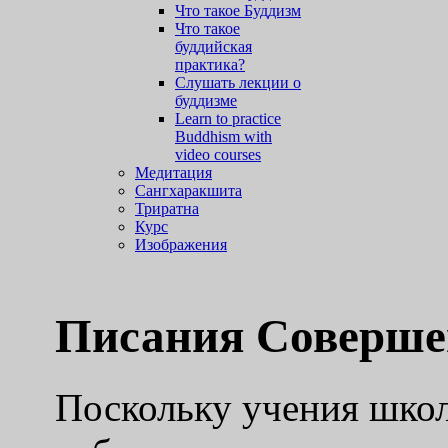
Что такое Буддизм
Что такое
буддийская
практика?
Слушать лекции о
буддизме
Learn to practice
Buddhism with
video courses
Медитация
Сангхаракшита
Триратна
Курс
Изображения
Писания Соверше
Поскольку учения шко